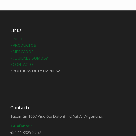
Links
• INICIO
• PRODUCTOS
• MERCADOS
• ¿QUIENES SOMOS?
• CONTACTO
• POLITICAS DE LA EMPRESA
Contacto
Tucumán 1667 Piso 6to Dpto B – C.A.B.A., Argentina.
Telefonos :
+54 11 3325-2257