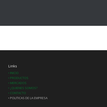
Links
• INICIO
• PRODUCTOS
• MERCADOS
• ¿QUIENES SOMOS?
• CONTACTO
• POLITICAS DE LA EMPRESA