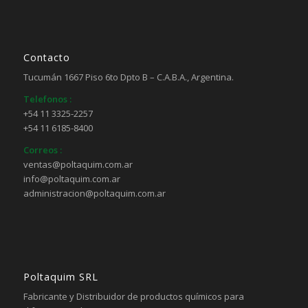
Contacto
Tucumán 1667 Piso 6to Dpto B – C.A.B.A., Argentina.
Telefonos :
+54 11 3325-2257
+54 11 6185-8400
Correos :
ventas@poltaquim.com.ar
info@poltaquim.com.ar
administracion@poltaquim.com.ar
Poltaquim SRL
Fabricante y Distribuidor de productos químicos para