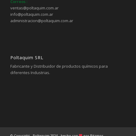
Correos :
ventas@poltaquim.com.ar
info@poltaquim.com.ar
administracion@poltaquim.com.ar
Poltaquim SRL
Fabricante y Distribuidor de productos químicos para
diferentes Industrias.
© Copyright -
Poltaquim 2024
-
hecho con
por Bitzmos