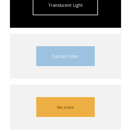
Translucent Light
Custom Color
No icons