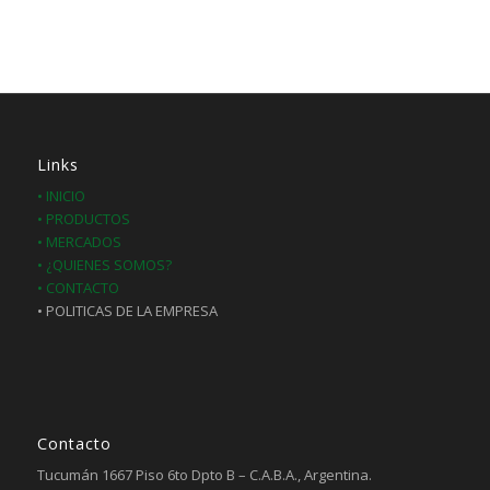
Links
• INICIO
• PRODUCTOS
• MERCADOS
• ¿QUIENES SOMOS?
• CONTACTO
• POLITICAS DE LA EMPRESA
Contacto
Tucumán 1667 Piso 6to Dpto B – C.A.B.A., Argentina.