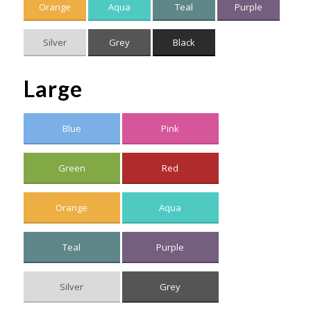
Orange
Aqua
Teal
Purple
Silver
Grey
Black
Large
Blue
Pink
Green
Red
Orange
Aqua
Teal
Purple
Silver
Grey