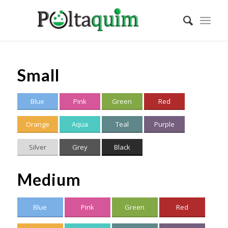
Small
Blue
Pink
Green
Red
Orange
Aqua
Teal
Purple
Silver
Grey
Black
Medium
Blue
Pink
Green
Red