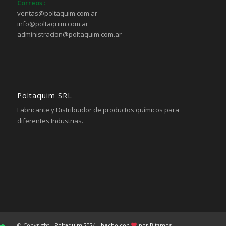
Correos :
ventas@poltaquim.com.ar
info@poltaquim.com.ar
administracion@poltaquim.com.ar
Poltaquim SRL
Fabricante y Distribuidor de productos químicos para
diferentes Industrias.
© Copyright -
Poltaquim 2024
-
hecho con
por Bitzmos